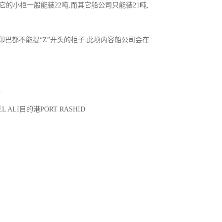
ING,它的小柜一般能装22吨,而其它船公司只能装21吨,
东和印巴都不能提“Z”开头的柜子.此项内容船公司会在
.
BEL ALI目的港PORT RASHID