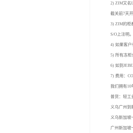
2) ZIM又
截关前7天开
3) ZIM
S/O上注明
4) 如果
5) 所有冻
6) 如到JEB
7) 费用：COV
我们拥有1
普货：轻工
义乌广州到
义乌新加坡
广州新加坡