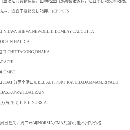
由门至场站为货物运输，由场站至门是集装箱运输，适宜于拼箱交整箱接。 (F
站--，适宜于拼箱交拼箱接。(CFS/CFS)
HAVA SHEVA,NEWDELHI,BOMBAY,CALCUTTA
COCHIN,HALDIA
:CHITTAGONG,DHAKA
RACHI
LOMBO
AI 分两个港口JEBEL ALI ,PORT RASHID,DAMMAM,RIYADH
BAS,KUWAIT,BAHRAIN
万海,阳明,H-P-L,NORSIA,
赤湾周日截关，周二开(与NORSIA,CMA共舱)订舱不用写价格.