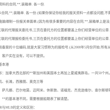
资料的合同,**,装箱单. 各一份.
本合同,**,装箱单. 各一份.(如果你保证你给我的报关资料一点都没问题,
者电脑缮制一份报关单面单,(因为有很多重要的内容在合同,**,装箱单上是没
式三联的代理报关委托书,三页在委托方的位置都要盖上你们经营单位的公章.
式三联的代理报检委托书,三页在委托方的位置都要盖上你们经营单位的公章.
备案的十位编码,就是大家习惯称为的报检号.(从2008年5月份开始.所
，客户实在没有，可以不提供。
基本港
布：加拿大西北部的**斯加州和美国本土再加上夏威夷群岛，一共50个州
矶、长滩，西雅图、奥克兰等
、萨凡娜、巴尔地莫、迈阿米、休斯敦、诺福克、杰克逊维尔、查尔斯顿
，**的基本港不同，需要根据船期表了解清楚。
TER与MLB的定义和区别：