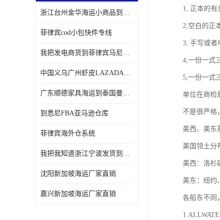
1, 正本的有
浙江台州金华海运小商品到菲律宾马尼拉怎样收费
2,空白的正
菲律宾cod小包快件专线
3, 手写或
我把发电商货到菲律宾马尼拉独立站海运经验告诉您
4,一份一
中国义乌广州虾皮LAZADA电商货海运菲律宾怎样收费
5,一份一
广东顺德家具海运到泰国曼谷需要提供什么资料给海运公司呢
单位在商检局
不是很严格
到悉尼FBA亚马逊仓库
美西、美东
菲律宾海外仓系统
美国领土分
我把我知道浙江宁波发货到菲律宾马尼拉海运流程告诉您
美西：洛杉
沈阳新加坡海运厂家直销
美东：纽约
嘉兴新加坡海运厂家直销
各船东不同
1.ALLWA