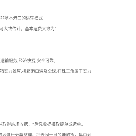
其他非基本港口的运输模式
楚可大致估计。基本运费大致为：
运输服务,经济快捷,安全可靠。
箱实力雄厚,拼箱港口遍及全球,在珠三角属于实力
并取得站场收据，*后凭收据换取提单或运单。
的地进行分类整理，把去同一目的地的货，集中到