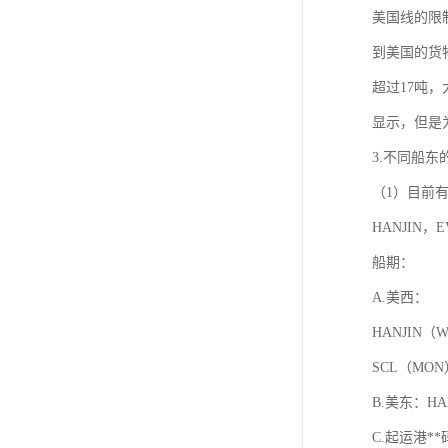
美国线的限
到美国的货
超过17吨
显示，但是
3.不同船
（1）目前
HANJIN，
船期：
A.美西：
HANJIN（W
SCL（MON
B.美东：HAN
C.起运港**