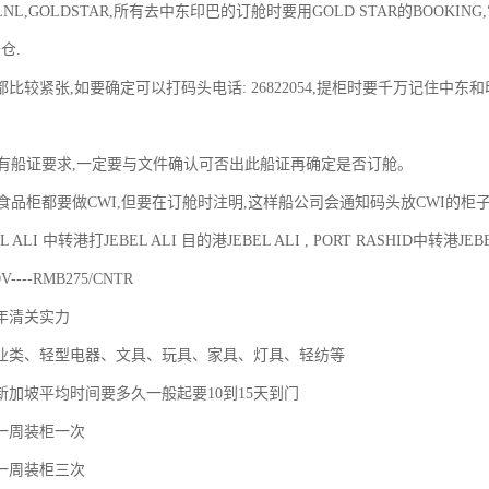
名LNL,GOLDSTAR,所有去中东印巴的订舱时要用GOLD STAR的BOOK
仓.
的柜都比较紧张,如要确定可以打码头电话: 26822054,提柜时要千万记住中
。
客户有船证要求,一定要与文件确认可否出此船证再确定是否订舱。
柜食品柜都要做CWI,但要在订舱时注明,这样船公司会通知码头放CWI的柜子
EL ALI 中转港打JEBEL ALI 目的港JEBEL ALI , PORT RASHID中转港JE
----RMB275/CNTR
0年清关实力
业类、轻型电器、文具、玩具、家具、灯具、轻纺等
新加坡平均时间要多久一般起要10到15天到门
一周装柜一次
一周装柜三次