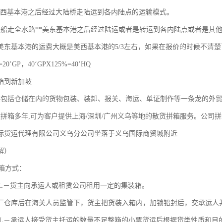
**美西基本港之后经过大陆桥走陆运到各内陆点的运输模式。
TER:船走全水路**美东基本港之后经过陆运或者是转运到各内陆点或者是
美东基本港的运费大概是美西基本港的5/3左右，如果在报价的时候不清
=20’GP，40‘GPX125%=40’HQ
箱到新加坡
供包括仓储在内的货物包装、装卸、报关、海运、单证制作等一条龙的外贸
运拼箱多年,可为客户提供上海/深圳/广州义乌等地的散货拼箱服务。公司拼
际货运代理有限公司义乌分公司坐落于义乌国际商贸城附近
解）
装箱方式：
CL－货主向承运人或租赁公司租用一定的集装箱。
厂仓库后在海关人员监管下，货主把货装入箱内，加锁铅封后，交承运人
CL－承运人接受货主托运的数量不足整箱的小票货运后根据货类性质和目