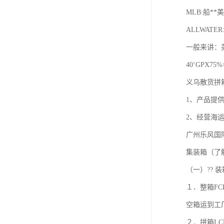
MLB:船
ALLWA
一般来讲：
40‘GPX75%
义乌散货拼
1、产品提
2、经营海
广州乐风国
集装箱（了
（一）?? 
１．整箱F
空箱运到工
２．拼箱L