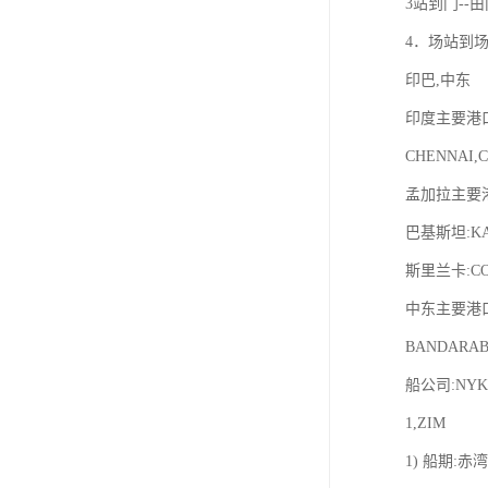
3站到门--
4．场站到场
印巴,中东
印度主要港口:N
CHENNAI,
孟加拉主要港口
巴基斯坦:KA
斯里兰卡:CO
中东主要港口UB
BANDARAB
船公司:NYK,
1,ZIM
1) 船期: