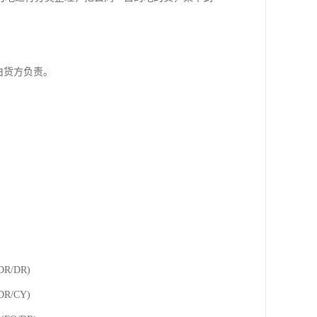
由货方负责。
/DR)
/CY)