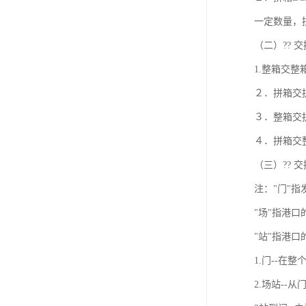
一定数量，
（二）?? 
1.整箱交
２．拼箱交
３．整箱交拆
４．拼箱交整
（三）?? 
注："门"指
"场"指港
"站"指港
1.门--在
2.场站--