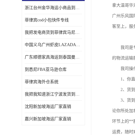
拿大温哥华
浙江台州金华海运小商品到菲律宾马尼拉怎样收费
广州乐风国
菲律宾cod小包快件专线
客至上，服
我把发电商货到菲律宾马尼拉独立站海运经验告诉您
中国义乌广州虾皮LAZADA电商货海运菲律宾怎样收费
　　我司是
广东顺德家具海运到泰国曼谷需要提供什么资料给海运公司呢
的物流运输
　　我司操
到悉尼FBA亚马逊仓库
　　1、你
菲律宾海外仓系统
　　2、货
我把我知道浙江宁波发货到菲律宾马尼拉海运流程告诉您
　　3、货
沈阳新加坡海运厂家直销
论你所处加
嘉兴新加坡海运厂家直销
环节上的*
运费，随时