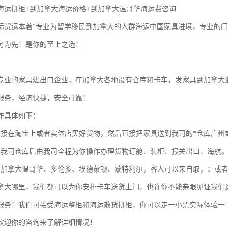
海运拼柜+到加拿大海运价格+到加拿大温哥华海运费咨询

际货运本着“专业为留学移民到加拿大的人群海运中国家具进境，专业的门
务为先！是你的至上之选！

专业的家具进出口企业，在加拿大各地设有仓库和卡车，发家具到加拿大温
服务，经济快捷，安全可靠！

作具体如下：

直接在淘宝上或者实体店买好货物，然后直接把家具送到我司的*仓库广州或
到我司仓库后由我司全程为你操作办理货物订舱、装柜、报关出口、海航。
到加拿大温哥华、多伦多、埃德蒙顿、蒙特利尔，客人可以来自取，；或
拿大哪里，我们都可以为你安排卡车送货上门，也许你不能亲眼见证我们
*服务！我们可接受海运整柜和海运散货拼柜，你可以走一小票实际体验一
欢迎你的咨询来了解详细情况！
