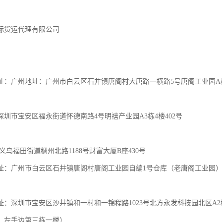
际货运代理有限公司

：广州地址：广州市白云区石井镇唐阁村大唐路一横路5号唐阁工业园A栋二楼（全层）
圳市宝安区福永街道怀德南路4号明禧产业园A3栋4楼402号 

义乌福田街道稠州北路1188号财富大厦B座430号

址：广州市白云区石井镇唐阁村唐阁工业园自编1号仓库（老唐阁工业园）
址：深圳市宝安区沙井镇和一村和一锦程路1023号北方永发科技园北区A
，左手边第三栋一楼）
