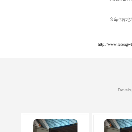
义乌仓库地
http://www.lefengw
Develop