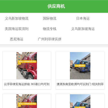
供应商机
义乌新加坡物流
国际物流
日本海运
美国海运双清到
物流专线
义乌新加坡海运
悉尼海运
门
广州到菲律宾拼
专线
箱
云浮菲律宾海运拼箱 365港口均可到
澳洲东南亚欧洲均可以到门 绍兴到菲
达 专线到菲律宾
律宾海运物流公司