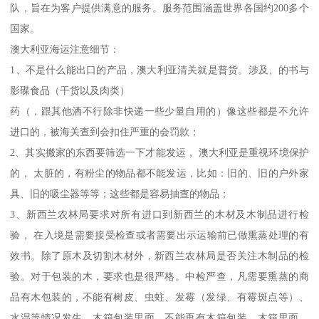
队，旨在为客户提供满意的服务。服务范围涵盖世界各国约200多个
国家。
澳大利亚海运注意细节：
1、不是什么能出口的产品，澳大利亚清关就是普货。涉及、的书与
影碟食品（干货以及肉类）
药（，跟其他酒不行除非快递一些少量自用的）像这些都是不允许
进口的，被海关查到会扣住严重的会罚款；
2、其实搬家的东西要筛选一下才能发运， 澳大利亚是重视环境保护
的， 太脏的，有粉尘的物品都不能发运，比如：旧的、旧的户外家
具、旧的吸尘器等等；这些都是容易抽查的物品；
3、新西兰农林局要求对所有进口到新西兰的木材及木制品进行检
验， 在入境是需要接受检查或者需要出示运输前已做熏蒸处理的有
效书。除了原木及切割木材外，新西兰农林局是否关注木制品的检
验。对于包装的木，要求也是很严格。中检严查，凡需要熏蒸的商
品有木包装的，不能有树皮、虫蛀、发霉（发绿、有霉斑点等）、
水湿等情况发生。木箱包装里面，不能再有木箱包装，木箱里面，