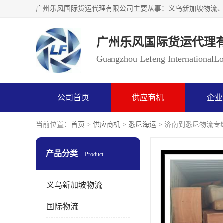
广州乐风国际货运代理
Guangzhou Lefeng InternationalLog
公司首页
供应商机
企业
当前位置：
首页
>
供应商机
>
悉尼海运
> 济南到悉尼物流专
产品分类
Product
义乌新加坡物流
国际物流