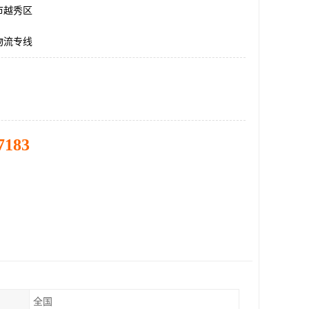
市越秀区
物流专线
7183
全国