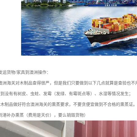
发运货物/家具到澳洲操作：
澳洲海关对木制品查得很严，但是我们只要做到以下几点就算是查验也不
做到没有有树皮、虫蛀、发霉（发绿、有霉斑点等）、水湿等情况发生；
、木制品做好符合澳洲海关的熏蒸要求，不要贪便宜做到不合格的熏蒸证
到港补办熏蒸（费用是天价），要么销毁货物）