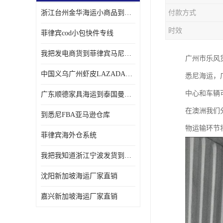
浙江台州金华海运小商品到菲律宾马尼拉怎样收费
付款方式
时效
菲律宾cod小包快件专线
我把发电商货到菲律宾马尼拉独立站海运经验告诉您
广州市乐风货
中国义乌广州虾皮LAZADA电商货海运菲律宾怎样收费
悉尼海运，
中心和车辆
广东顺德家具海运到泰国曼谷需要提供什么资料给海运公司呢
在澳洲我们
到悉尼FBA亚马逊仓库
物运输环节
菲律宾海外仓系统
我把我知道浙江宁波发货到菲律宾马尼拉海运流程告诉您
沈阳新加坡海运厂家直销
嘉兴新加坡海运厂家直销