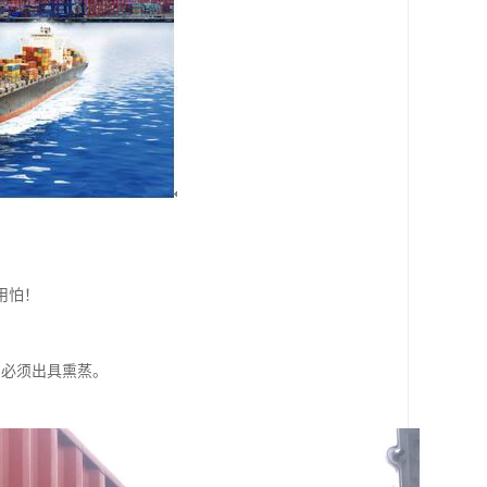
用怕！
。必须出具熏蒸。