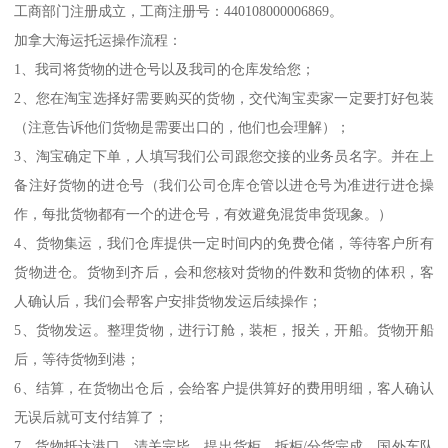
工商部门注册成立，工商注册号：440108000006869。
加拿大海运托运操作流程：
1、我司将货物的进仓号以及我司的仓库发给您；
2、您在淘宝选择好需要购买的货物，交代淘宝卖家一定要打好包装
（注意告诉他们货物是需要出口的，他们也会理解）；
3、淘宝确定下单，人填写我们公司跟您交接的业务员名字。并在上
备注好货物的进仓号（我们公司仓库仓管以进仓号为准进行进仓操
作，每批货物都有一个的进仓号，有效避免混货串货现象。）
4、货物集运，我们仓库提供一定时间内的免费仓储，等待客户所有
货物进仓。货物到齐后，会和您核对货物的件数和货物的体积，客
人确认后，我们会帮客户安排货物发运后续操作；
5、货物发运。整理货物，进行订舱，装柜，报关，开船。货物开船
后，等待货物到港；
6、结算，在货物出仓后，会给客户提供算好的费用明细，客人确认
无误后就可支付结算了；
7、货物抵达港口，清关完毕，提出货柜，拆柜/分货完成，国外车队