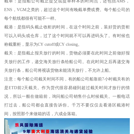
截单：是指船公司截止提交或提单样本的时间点，还包括AMS，
ENS，VGM之类的，超过这个时间有晚截单费或费。每个船公司的
每个航线都很有可能不一样。
截港：是指码头截止收柜的时间，在这个时间之前，装好货的货柜
可以入码头或仓库，过了这个时间就不可以再进码头了。有时候也
称截重柜，显示为CY cutoff或CY closing。
截关：是指截止报关放行的时间，货物必须要在此时间之前做好报
关放行的工作，递交海关放行条给船公司。在此时间之后再递交海
关放行条，船公司将视该货物未能清关放行，不允许上船。
注意：每个船公司截关时间不同，有的船公司船靠前7小时截关有的
是ETD前2天截关。作为货代很容易碰到超过截关时间才放行的情
况，所以一般在做箱前，询问船公司销售什么时候截关。一般电话
打过去，船公司都会直接告诉你。千万不要仅仅去看港区截港时
间，按照那个来做箱的话，六成会落箱。