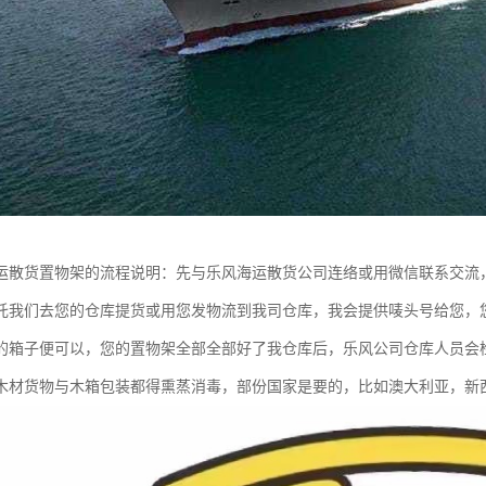
运散货置物架的流程说明：先与乐风海运散货公司连络或用微信联系交流
托我们去您的仓库提货或用您发物流到我司仓库，我会提供唛头号给您，
的箱子便可以，您的置物架全部全部好了我仓库后，乐风公司仓库人员会
木材货物与木箱包装都得熏蒸消毒，部份国家是要的，比如澳大利亚，新