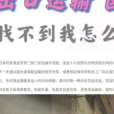
日本的双清送货到门到门全包操作流程：发运人计划把内衣物流到乐风的
下一步通过国内速递配运输到我司仓库，或者规定我司司机去工厂码头提
后，乐风海运遵循发运人的内衣明细，查对好每一种内衣货品讯息，货运
内衣柜子掉海里都有，轮船失事，失联并且是也有，还有货品破损，保险