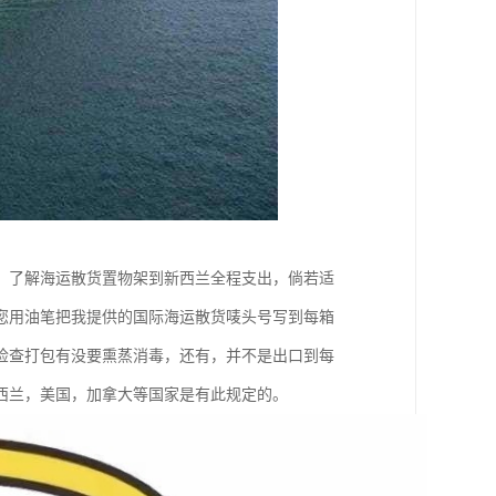
，了解海运散货置物架到新西兰全程支出，倘若适
您用油笔把我提供的国际海运散货唛头号写到每箱
检查打包有没要熏蒸消毒，还有，并不是出口到每
西兰，美国，加拿大等国家是有此规定的。