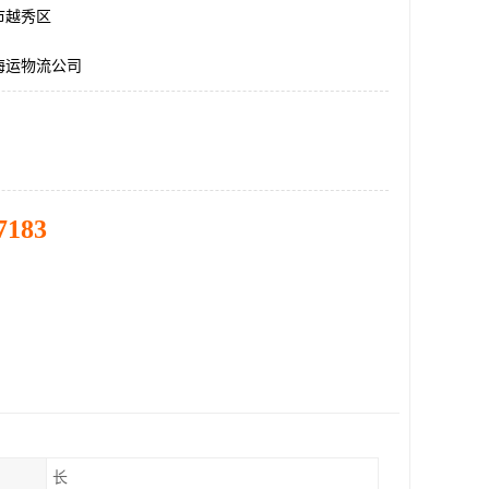
市越秀区
海运物流公司
7183
长