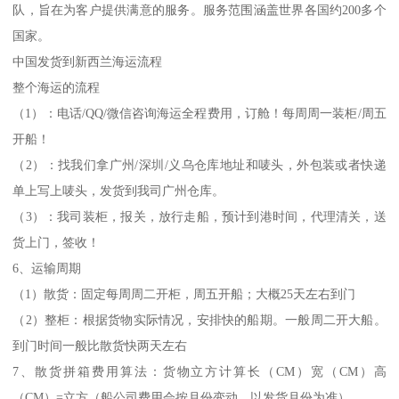
队，旨在为客户提供满意的服务。服务范围涵盖世界各国约200多个
国家。
中国发货到新西兰海运流程
整个海运的流程
（1）：电话/QQ/微信咨询海运全程费用，订舱！每周周一装柜/周五
开船！
（2）：找我们拿广州/深圳/义乌仓库地址和唛头，外包装或者快递
单上写上唛头，发货到我司广州仓库。
（3）：我司装柜，报关，放行走船，预计到港时间，代理清关，送
货上门，签收！
6、运输周期
（1）散货：固定每周周二开柜，周五开船；大概25天左右到门
（2）整柜：根据货物实际情况，安排快的船期。一般周二开大船。
到门时间一般比散货快两天左右
7、散货拼箱费用算法：货物立方计算长（CM）宽（CM）高
（CM）=立方（船公司费用会按月份变动，以发货月份为准）。