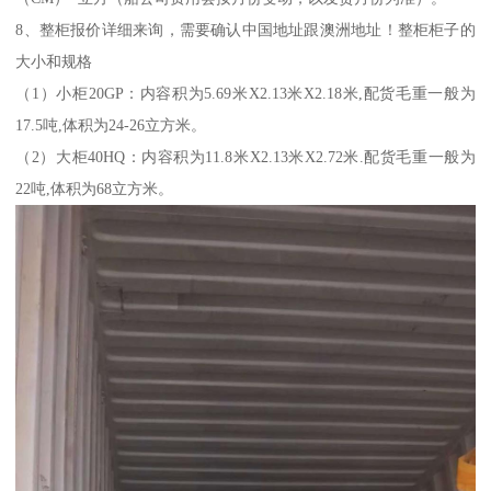
8、整柜报价详细来询，需要确认中国地址跟澳洲地址！整柜柜子的
大小和规格
（1）小柜20GP：内容积为5.69米X2.13米X2.18米,配货毛重一般为
17.5吨,体积为24-26立方米。
（2）大柜40HQ：内容积为11.8米X2.13米X2.72米.配货毛重一般为
22吨,体积为68立方米。