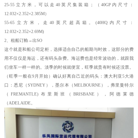
25-55立方米，可以走40英尺集装箱；（40GP内尺寸：
12.032×2.352×2.385M）
55-65立方米，走40英尺超高箱。(40HQ内尺寸：
12.032×2.352×2.69M)
2、租船订舱→出SO
这个就是和船公司定柜，选择适合自己的船期与时效，这部分的费
用不仅仅是海运，还有码头杂费。海运费也是经常波动的，就跟我
们坐车一样一样的。淡季的时候就便宜，旺季就贵有时候还没票。
（旺季一般在9月开始）确认好离自己近的码头：澳大利亚5大港
口：悉尼（SYDNEY），墨尔本（MELBOURNE），弗里曼特尔
（FREMANTLE)布里斯班（BRISBANE），阿德莱德
（ADELAIDE。