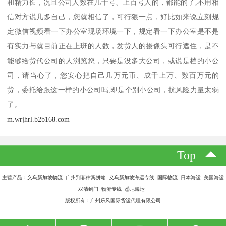
和精力长，况且公司人数在几十号、上百号人的，都能的了,不用相
信对方说几多自己，您就相信了，可行狠一点，好比如来说立刻规
定微信视频看一下办公室现场环境一下，规定看一下办公室是不是
有实力与就目前正在上班的人数，发货人的摄像头可行遮住，是不
能够给货代公司的人浏览您，只要是没多大公司，或说是档的小公
司，请当心了，您安心把自己几万元币、成千上万、数百万元的
货，委托给跟这一样的小公司吗,即是个别小公司，抗风险力量太弱
了。
m.wrjhrl.b2b168.com
Top
主营产品：义乌新加坡物流 广州到菲律宾拼箱 义乌新加坡海运专线 国际物流 日本海运 美国海运
双清到门 物流专线 悉尼海运
版权所有：广州乐风国际货运代理有限公司