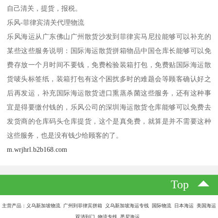
自己清关，提货，报税。
乐风-菲律宾清关代理物流
乐风海运从广东佛山广州散货沙发到菲律宾马尼拉能够可以补充的
某些这些服务说明：国际海运散货拼箱物品中国仓库长能够可以免
费存放一个月时间不要钱，免费检验装箱打包，免费贴国际海运散
货唛头标签纸，装箱打包有这个困扰多时的难题会等顾客确认好之
后再发运，补充国际海运散货进口熏蒸杀菌这些服务，还有这种事
宜是得要缴付钱的，乐风公司的深圳海运散货仓库能够可以免费去
发货商的仓库码头仓库提货，这个是真免费，就算是并不需要这种
这些服务，也是没有钱少给顾客的了。
m.wrjhrl.b2b168.com
Top
主营产品：义乌新加坡物流 广州到菲律宾拼箱 义乌新加坡海运专线 国际物流 日本海运 美国海运
双清到门 物流专线 悉尼海运