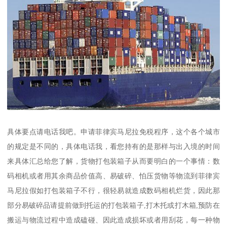
具体要点请电话我吧。申请菲律宾马尼拉免税程序，这个各个城市
的规定是不同的，具体电话我，看您持有的是那样与出入境的时间
来具体汇总给您了解，货物打包装箱子从而要明白的一个事情：数
码相机或者用其余商品价值高、易破碎、怕压货物等物流到菲律宾
马尼拉假如打包装箱子不行，很轻易就造成数码相机烂货，因此那
部分易破碎品请提前做到托运的打包装箱子,打木托或打木箱,预防在
搬运与物流过程中造成磕碰、因此造成损坏或者用刮花，每一种物