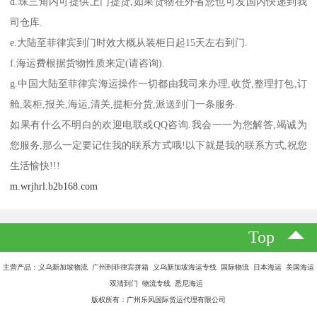
d.珠三角内可提供上门提货,如果货物在外省您也可发国内快递到我
司仓库.
e.大陆至菲律宾到门时效大概从装柜日起15天左右到门.
f.海运费根据货物性质来定(请咨询).
g.中国大陆至菲律宾海运操作一切都由我司来办理,收货,整理打包,订
舱,装柜,报关,海运,清关,提柜分货,派送到门一条服务.
如果有什么不明白的欢迎电联或QQ咨询.我会一一为您解答,竭诚为
您服务,那么一定要记住我的联系方式哦!以下就是我的联系方式,祝您
生活愉快!!!
m.wrjhrl.b2b168.com
Top
主营产品：义乌新加坡物流 广州到菲律宾拼箱 义乌新加坡海运专线 国际物流 日本海运 美国海运
双清到门 物流专线 悉尼海运
版权所有：广州乐风国际货运代理有限公司