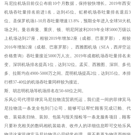
马尼拉机场目前仅公布前10个月数据，保持较快增长。2019年西安
机场吞吐量排名前进1名，达到45位。虹桥机场吞吐量排名退后3
位。圣保罗机场1-10月吞吐量增速13.8%，预期全年进入全球50大机
场之列。曼谷廊曼、重庆、顿、明尼阿波利2019年全球5000万级以
上机场达到27座，相较2019年增加2座（成都、巴塞罗那），相较
2016年增加2座（成都、巴塞罗那）。西雅图机场（SEA，西岸空运
价格查询）吞吐量接近5000万人次。2019年成都机场吞吐量排名未
变。深圳机场排名提高1位，达到32位。孟买、西雅图、深圳、多伦
多、拉斯均在4900-5000万之间。昆明机场提高2位，达到35位。本排
行榜37-40位的机场吞吐量同样较为接近。
斯、胡志明机场等机场排名在50-60位之间。
乐风公司代理菲律宾马尼拉物流贸易托运，我们是一间的菲律宾马
尼拉物流一条龙全包到门公司，能够可以帮忙顾客完成订舱、代
收、装箱表归纳、装卸、包装与报关报检等一条龙服务项目，顾客
只要补充相关的数码相机装箱表、收件人的详细信息即可交给乐风
物流这家菲律宾马尼拉物流公司经常处理，用不着再为物流而烦恼