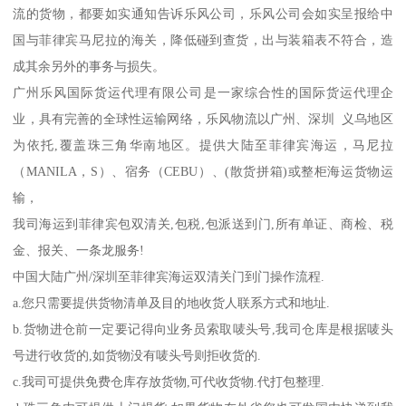
流的货物，都要如实通知告诉乐风公司，乐风公司会如实呈报给中
国与菲律宾马尼拉的海关，降低碰到查货，出与装箱表不符合，造
成其余另外的事务与损失。
广州乐风国际货运代理有限公司是一家综合性的国际货运代理企
业，具有完善的全球性运输网络，乐风物流以广州、深圳 义乌地区
为依托,覆盖珠三角华南地区。提供大陆至菲律宾海运，马尼拉
（MANILA，S）、宿务（CEBU）、(散货拼箱)或整柜海运货物运
输，
我司海运到菲律宾包双清关,包税,包派送到门,所有单证、商检、税
金、报关、一条龙服务!
中国大陆广州/深圳至菲律宾海运双清关门到门操作流程.
a.您只需要提供货物清单及目的地收货人联系方式和地址.
b.货物进仓前一定要记得向业务员索取唛头号,我司仓库是根据唛头
号进行收货的,如货物没有唛头号则拒收货的.
c.我司可提供免费仓库存放货物,可代收货物.代打包整理.