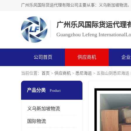
广州乐风国际货运代理
Guangzhou Lefeng InternationalLog
公司首页
供应商机
企业
当前位置：
首页
>
供应商机
>
悉尼海运
> 五指山到悉尼海运 
产品分类
Product
义乌新加坡物流
国际物流