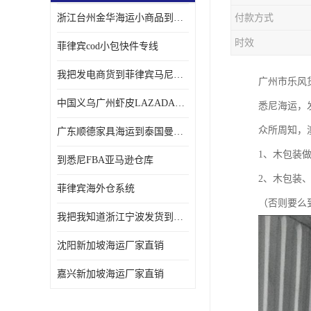
浙江台州金华海运小商品到菲律宾马尼拉怎样收费
付款方式
时效
菲律宾cod小包快件专线
我把发电商货到菲律宾马尼拉独立站海运经验告诉您
广州市乐风货
中国义乌广州虾皮LAZADA电商货海运菲律宾怎样收费
悉尼海运，
众所周知，
广东顺德家具海运到泰国曼谷需要提供什么资料给海运公司呢
1、木包装
到悉尼FBA亚马逊仓库
2、木包装
菲律宾海外仓系统
（否则要么
我把我知道浙江宁波发货到菲律宾马尼拉海运流程告诉您
沈阳新加坡海运厂家直销
嘉兴新加坡海运厂家直销