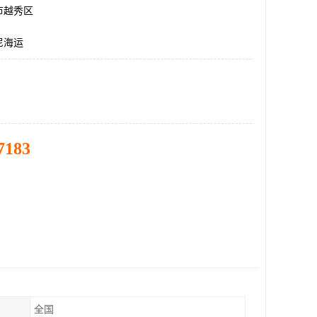
市越秀区
尼海运
7183
全国