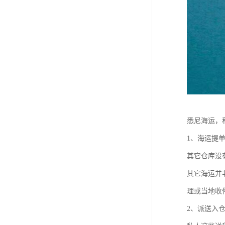
悉尼海运，
1、海运提
其它仓库没
其它海运并
理或当地收
2、派送入