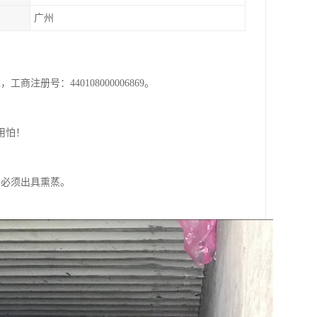
广州
注册号：440108000006869。
用怕！
。必须出具熏蒸。