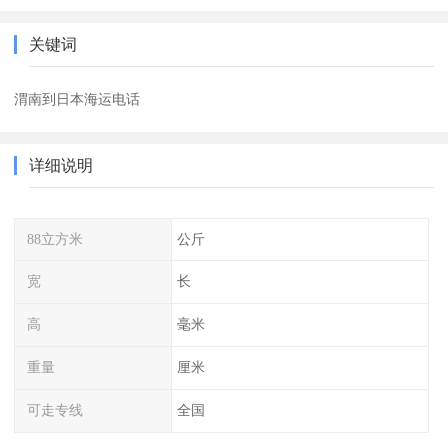
关键词
渭南到日本海运电话
详细说明
88立方米
公斤
宽
长
高
毫米
重量
厘米
可走专线
全国