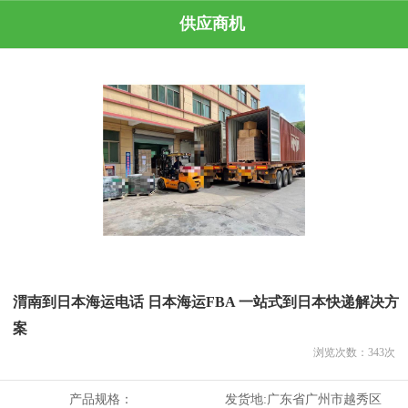
供应商机
渭南到日本海运电话 日本海运FBA 一站式到日本快递解决方
案
浏览次数：
343
次
产品规格：
发货地:
广东省广州市越秀区