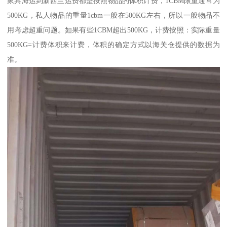
家具海运到新西兰运费都是按照物品的体积计费，1CBM限重通常为
500KG，私人物品的重量1cbm一般在500KG左右，所以一般物品不
用考虑超重问题。如果有些1CBM超出500KG，计费按照：实际重量
500KG=计费体积来计费，体积的确定方式以海关仓提供的数据为
准。