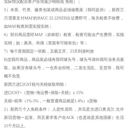
实际情况配合客户合理减少纳税或 免税）；
5）木质、竹类、藤类包装或商品必须做熏蒸（我司提供），新西兰
只需要支付MAF的BACC 22.22NZD出证费即可，海关检查不收费，
如MAF检查则需实报实销；
6）部分商品需经MAF（农林部）检查，检查可能会产生费用，实报
实销；如：家具、布偶（里面有可能有虫）等；
7）每个星期固定一班船，五载五开、23天到港时效
8)交我司商品，商品装必须有我司唛头号，唛头号请向我司业务员索
取。如果没有唛头号，一仓库会拒绝、二发生混乱、丢货等，我司
概不负责.
新西兰进口GST税与关税收取明细：
进口GST=（货物+海运费+保险+关税）x 15%
关税=税率（1%-5%，一般普通商品都是1.4%）x货物
2）新西兰个人免税条件： 人是性居民 ，并且是次进口奥克兰.允许
新旧货物一起发。而且要求客户在ACK（也是就是其他国家）生活
21个月以上。