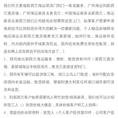
我们司主要做新西兰海运双清门到门一条龙服务。广州海运到新西
兰惠灵顿；广州海运家具去奥克兰；中国海运家具去新西兰，海运
家具去新西兰我们公司能包全部费用送货上门。如果客户需要申请
免税也可以协助您办理为您解决一切搬家问题。个人物品杂物商业
物品海运去新西兰惠灵顿奥克兰基督城，如何打包，海运操作流
程，代办国内国外手续家具托运。国内也有免费仓库给您集货，就
是在网上买东西也不怕没地方放了。》
1、我司推出新西兰海运服务，整柜、散货拼柜均可！新西兰惠灵
顿、基督城海运专线双清关，奥克兰直接送货到门。
2、我司有车辆可以提供珠三角、浙江义乌上门取货，省外可配合安
排国内长途运输。散货拼箱、整箱到澳大利亚任何港口城市都可清
关和送货。
3、到新西兰客户如果需要找人帮忙卸货/组装家具，我们也可以介绍
卸货工人（）卸货价格大概是，具体价格客户和工人协商）
4、需提供的全部资料：发货人（个人客户提供复印件，公司客户提