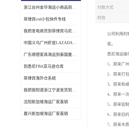
浙江台州金华海运小商品到菲律宾马尼拉怎样收费
付款方式
时效
菲律宾cod小包快件专线
我把发电商货到菲律宾马尼拉独立站海运经验告诉您
公司利用的
中国义乌广州虾皮LAZADA电商货海运菲律宾怎样收费
家。
悉尼海运操
广东顺德家具海运到泰国曼谷需要提供什么资料给海运公司呢
1、原来广
到悉尼FBA亚马逊仓库
2、原来打
菲律宾海外仓系统
3、原来和
我把我知道浙江宁波发货到菲律宾马尼拉海运流程告诉您
4、原来一
沈阳新加坡海运厂家直销
5、原来铝
嘉兴新加坡海运厂家直销
6、原来旧
7、原来木