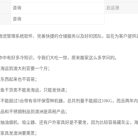
咨询
启运港
咨询
物流管理系统软件、完善快捷的仓储服务以及好的团队，旨在为客户提供满
作中有好多冷知识，令我们大吃一惊，原来搬家这么多学问的。
州海运到澳大利亚要一个月；
包东西起来也不容易；
咸鱼干货类不能发海运，只能发快递；
次不能超过5台带有非环保雪种机器，总共剂量不能超过10KG，而且两年
制品和不锈钢制品到澳洲是高税产品；
的抽油烟机、吸尘器、还有户外家具好是不要发，因为比较容易藏灰尘，
质家具发澳洲要熏蒸；