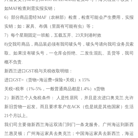
如MAF检查则需实报实销；
6）部分商品需经MAF（农林部）检查，检查可能会产生费用，实报
实销；如：家具、布偶（里面有可能有虫）等；
7）每个星期固定一班船，五载五开、23天到港时效
8)交我司商品，商品装必须有我司唛头号，唛头号请向我司业务员索
取。如果没有唛头号，一仓库会拒绝、二发生混乱、丢货等，我司
概不负责.
新西兰进口GST税与关税收取明细：
进口GST=（货物+海运费+保险+关税）x 15%
关税=税率（1%-5%，一般普通商品都是1.4%）x货物
2）新西兰个人免税条件： 人是性居民 ，并且是次进口奥克兰.允许
新旧货物一起发。而且要求客户在ACK（也是就是其他国家）生活
21个月以上。
我们司主要做新西兰海运双清门到门一条龙服务。广州海运到新西
兰惠灵顿；广州海运家具去奥克兰；中国海运家具去新西兰，海运