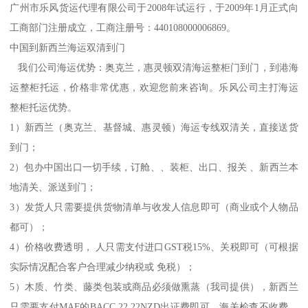
广州市乐风货运代理有限公司于2008年试运行，于2009年1月正式向
工商部门注册成立，工商注册号：440108000006869。
中国到新西兰海运双清到门
我们公司海运优势：奥克兰，惠灵顿双清海运整柜门到门，到港海
运整柜托运，价格非常优惠，欢迎您前来咨询。乐风公司主打海运
整柜托运优势。
1）新西兰（奥克兰、基督城、惠灵顿）海运专线双清关，直接送货
到门；
2）包办中国出口一切手续，订舱、、装柜、出口、报关 、新西兰本
地清关、派送到门；
3）发货人只需要提供货物清单与收发人信息即可（商业或个人物品
都可）；
4）价格收费透明， 人只需支付进口GST税15%、关税即可（可根据
实际情况配合客户合理减少纳税或 免税）；
5）木质、竹类、藤类包装或商品必须做熏蒸（我司提供），新西兰
只需要支付MAF的BACC 22.22NZD出证费即可，海关检查不收费，