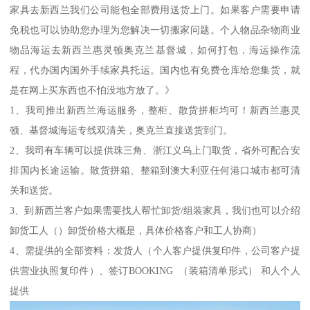
家具去新西兰我们公司能包全部费用送货上门。如果客户需要申请
免税也可以协助您办理为您解决一切搬家问题。个人物品杂物商业
物品海运去新西兰惠灵顿奥克兰基督城，如何打包，海运操作流
程，代办国内国外手续家具托运。国内也有免费仓库给您集货，就
是在网上买东西也不怕没地方放了。》
1、我司推出新西兰海运服务，整柜、散货拼柜均可！新西兰惠灵
顿、基督城海运专线双清关，奥克兰直接送货到门。
2、我司有车辆可以提供珠三角、浙江义乌上门取货，省外可配合安
排国内长途运输。散货拼箱、整箱到澳大利亚任何港口城市都可清
关和送货。
3、到新西兰客户如果需要找人帮忙卸货/组装家具，我们也可以介绍
卸货工人（）卸货价格大概是，具体价格客户和工人协商）
4、需提供的全部资料：发货人（个人客户提供复印件，公司客户提
供营业执照复印件）、签订BOOKING （装箱清单形式） 和人个人
提供