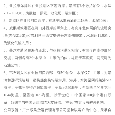
2、亚拉维尔港区在亚拉港区下游西岸，沿河有6个散货泊位，水深
7.1－10.4米，为散糖、尿素、散化肥、装卸区；
3、新港区在亚拉河口西岸，有马里比港石油化工码头，水深10米；
4、威廉斯敦港区在河口外西岸的岬角上，有向东北伸展的防波堤突
堤(内侧213米)和吉利勃兰德突堤码头东南侧89米，水深达11.8米，
为液化气输入用；
5、墨尔本港区在海湾正北，与亚拉河港区相背，有两个向南伸展的
突堤，两侧各有2个水深10－11米的泊位，堤用于车客渡，两突堤为
石油公司；
6、韦布码头区在亚拉河口西部，有5个泊位，水深仅7－11米，为沿
海和远洋滚装船，吊装船集装箱装卸用。港外，水路至阿得莱港514
海里，至弗里曼特尔1652海里，至悉尼520海里，至新西兰的奥克兰
1644海里，至香港5075海里。以于世纪110个国家200多个港口联
系，1980年与中国天津港结为友好港。“中远”在此设有驻外机构。
公司宗旨：广州乐风货运代理有限公司坚持以客户为中心，秉承自