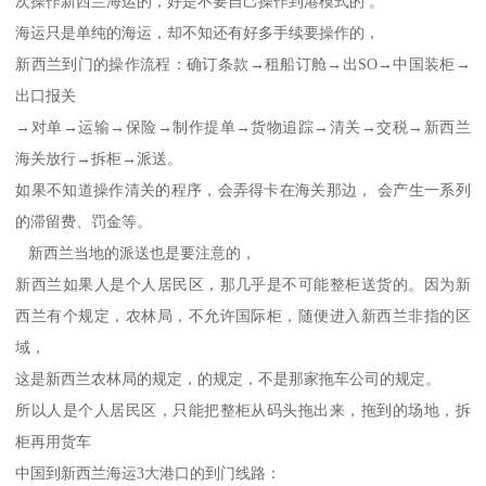
次操作新西兰海运的，好是不要自己操作到港模式的 。
海运只是单纯的海运，却不知还有好多手续要操作的，
新西兰到门的操作流程：确订条款→租船订舱→出SO→中国装柜→
出口报关
→对单→运输→保险→制作提单→货物追踪→清关→交税→新西兰
海关放行→拆柜→派送。
如果不知道操作清关的程序，会弄得卡在海关那边， 会产生一系列
的滞留费、罚金等。
新西兰当地的派送也是要注意的，
新西兰如果人是个人居民区，那几乎是不可能整柜送货的。因为新
西兰有个规定，农林局，不允许国际柜，随便进入新西兰非指的区
域，
这是新西兰农林局的规定，的规定，不是那家拖车公司的规定。
所以人是个人居民区，只能把整柜从码头拖出来，拖到的场地，拆
柜再用货车
中国到新西兰海运3大港口的到门线路：