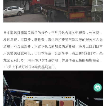
日本海运拼箱清关送货的报价，平常是包含海关申报费，公文费，
发运单费，港口费，商检费，海运包柜费等与新加坡的报关不含派
送费，不含派送费，不过不包含新加坡的消费税，渔具出口到日本
只需交关税就可以，日日本海运十分超简单，海运拼箱到日本一条
龙全包到门每一周有2到3班海运拼箱，并且海运包柜的船期稳定，
112天上下就可以日本送商品到达门。