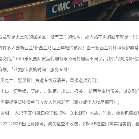
西兰就是天堂般的居民区，没有工厂的玷污，那人站在树的面前就是一只
有许多人去新西兰!新西兰乃世上年轻的移家！由于新西兰对环境保护非
是交给广州市乐风国际货运代理有限公司处理就不同了，我们的双清价格
麻烦，节约您宝贵的时间！服务专线！
（奥克兰、惠灵顿）海运专线双清关，直接送货到门；
国出口一切手续，订舱、、装柜、出口、报关 、新西兰本地清关、派送到
只需要提供货物清单与收发人信息即可（商业或个人物品都可）；
费透明， 人只需支付进口GST税15%、关税即5）木质、竹类、藤类包
CC 22.22NZD出证费即可，海关检查不收费，如MAF检查则需实报实销