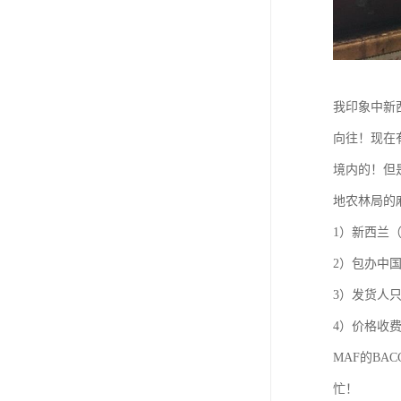
我印象中新
向往！现在
境内的！但
地农林局的
1）新西兰
2）包办中
3）发货人
4）价格收
MAF的BA
忙！