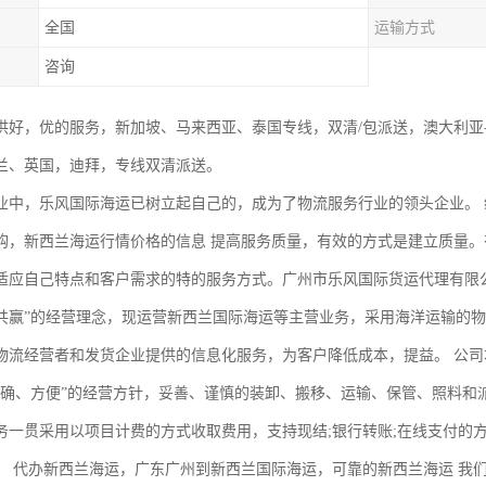
全国
运输方式
咨询
供好，优的服务，新加坡、马来西亚、泰国专线，双清/包派送，澳大利亚
兰、英国，迪拜，专线双清派送。
业中，乐风国际海运已树立起自己的，成为了物流服务行业的领头企业。
购，新西兰海运行情价格的信息 提高服务质量，有效的方式是建立质量
适应自己特点和客户需求的特的服务方式。广州市乐风国际货运代理有限
共赢”的经营理念，现运营新西兰国际海运等主营业务，采用海洋运输的
物流经营者和发货企业提供的信息化服务，为客户降低成本，提益。 公司
准确、方便”的经营方针，妥善、谨慎的装卸、搬移、运输、保管、照料和
务一贯采用以项目计费的方式收取费用，支持现结;银行转账;在线支付的
。 代办新西兰海运，广东广州到新西兰国际海运，可靠的新西兰海运 我们