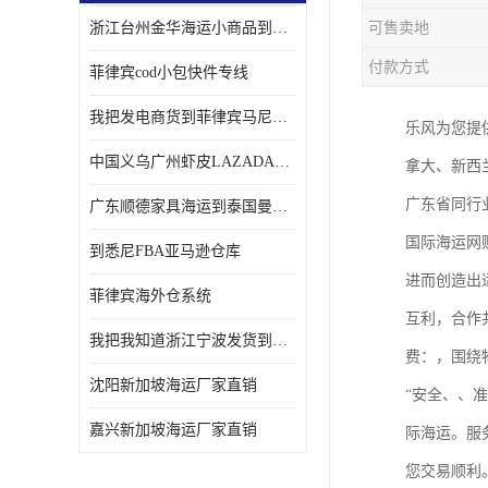
浙江台州金华海运小商品到菲律宾马尼拉怎样收费
可售卖地
付款方式
菲律宾cod小包快件专线
我把发电商货到菲律宾马尼拉独立站海运经验告诉您
乐风为您提
中国义乌广州虾皮LAZADA电商货海运菲律宾怎样收费
拿大、新西
广东省同行
广东顺德家具海运到泰国曼谷需要提供什么资料给海运公司呢
国际海运网
到悉尼FBA亚马逊仓库
进而创造出
菲律宾海外仓系统
互利，合作
我把我知道浙江宁波发货到菲律宾马尼拉海运流程告诉您
费：，围绕
沈阳新加坡海运厂家直销
“安全、、
嘉兴新加坡海运厂家直销
际海运。服
您交易顺利