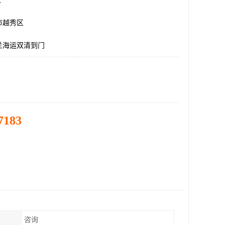
米
市越秀区
兰海运双清到门
7183
咨询