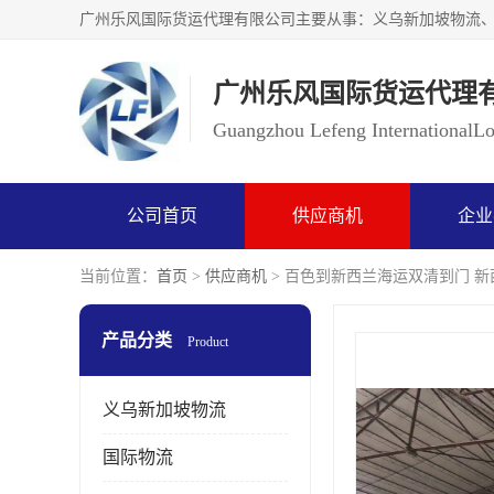
广州乐风国际货运代理
Guangzhou Lefeng InternationalLog
公司首页
供应商机
企业
当前位置：
首页
>
供应商机
> 百色到新西兰海运双清到门 新
产品分类
Product
义乌新加坡物流
国际物流