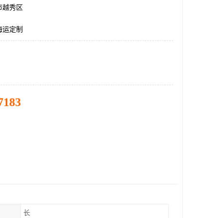
市越秀区
海运定制
7183
长