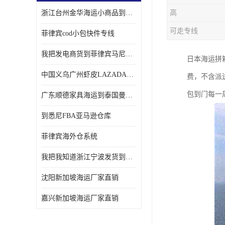
浙江台州金华海运小商品到菲律宾马尼拉怎样收费
高
可走专线
菲律宾cod小包快件专线
我把发电商货到菲律宾马尼拉独立站海运经验告诉您
日本海运拼
中国义乌广州虾皮LAZADA电商货海运菲律宾怎样收费
费，不含派
包到门每一
广东顺德家具海运到泰国曼谷需要提供什么资料给海运公司呢
到悉尼FBA亚马逊仓库
菲律宾海外仓系统
我把我知道浙江宁波发货到菲律宾马尼拉海运流程告诉您
沈阳新加坡海运厂家直销
嘉兴新加坡海运厂家直销