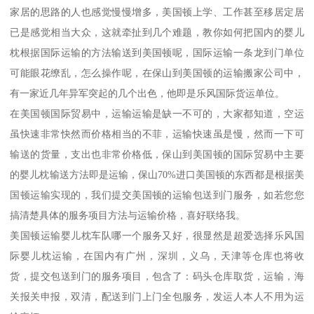
家居的思路的人也感觉慢慢增多，美国顿上学、工作甚至移居定居
已是感觉相当大众，这就牵扯到几个难题，教你如何把国内的婴儿
枕根据国际运输的方法输送到美国顿呢，国际运输一条龙到门单位
可能眼花缭乱，怎么操作呢，在保山到美国顿的运输搬家公司中，
有一家近几年异军突起的几个出色，他即是乐风国际货运单位。
在美国顿国际贸易中，运输运输是缺一不可的，大家都知道，空运
虽快速非常快然而价格相当的不菲，运输快速虽是慢，然而一下可
输送的货量，支出也非常价格低，保山到美国顿的国际贸易中主要
的婴儿枕输送方法即是运输，保山70%进口美国顿的东西都是根据美
国顿运输实现的，我们提交美国顿的运输包送到门服务，如若您您
搞清楚具体的服务项目方法与运输价格，喜好联络我。
美国顿运输婴儿枕车队哪一个服务又好，很显然是超爱选择乐风国
际婴儿枕运输，在国内有广州，深圳，义乌，天津等仓库也将收
货，提交包送到门的服务项目，包含了：码头仓库取货，运输，海
关报关申报，双清，配送到门上门全包服务，发运人本人不用为运