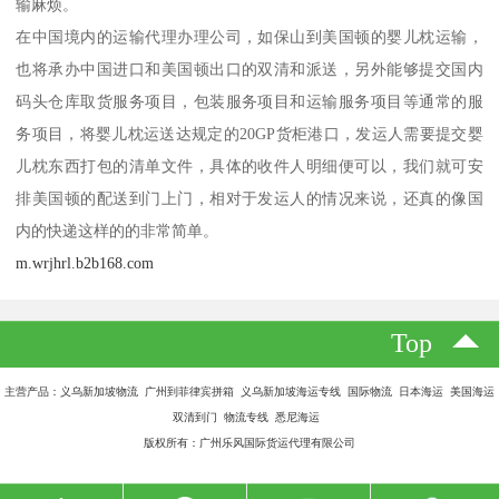
输麻烦。
在中国境内的运输代理办理公司，如保山到美国顿的婴儿枕运输，
也将承办中国进口和美国顿出口的双清和派送，另外能够提交国内
码头仓库取货服务项目，包装服务项目和运输服务项目等通常的服
务项目，将婴儿枕运送达规定的20GP货柜港口，发运人需要提交婴
儿枕东西打包的清单文件，具体的收件人明细便可以，我们就可安
排美国顿的配送到门上门，相对于发运人的情况来说，还真的像国
内的快递这样的的非常简单。
m.wrjhrl.b2b168.com
Top
主营产品：义乌新加坡物流 广州到菲律宾拼箱 义乌新加坡海运专线 国际物流 日本海运 美国海运
双清到门 物流专线 悉尼海运
版权所有：广州乐风国际货运代理有限公司