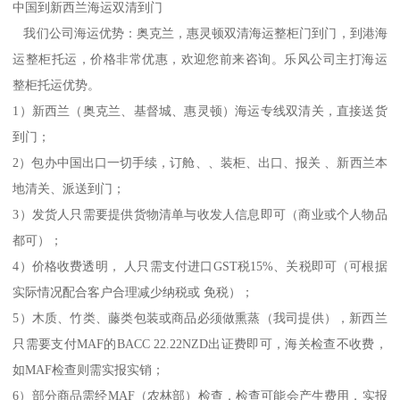
中国到新西兰海运双清到门
我们公司海运优势：奥克兰，惠灵顿双清海运整柜门到门，到港海
运整柜托运，价格非常优惠，欢迎您前来咨询。乐风公司主打海运
整柜托运优势。
1）新西兰（奥克兰、基督城、惠灵顿）海运专线双清关，直接送货
到门；
2）包办中国出口一切手续，订舱、、装柜、出口、报关 、新西兰本
地清关、派送到门；
3）发货人只需要提供货物清单与收发人信息即可（商业或个人物品
都可）；
4）价格收费透明， 人只需支付进口GST税15%、关税即可（可根据
实际情况配合客户合理减少纳税或 免税）；
5）木质、竹类、藤类包装或商品必须做熏蒸（我司提供），新西兰
只需要支付MAF的BACC 22.22NZD出证费即可，海关检查不收费，
如MAF检查则需实报实销；
6）部分商品需经MAF（农林部）检查，检查可能会产生费用，实报