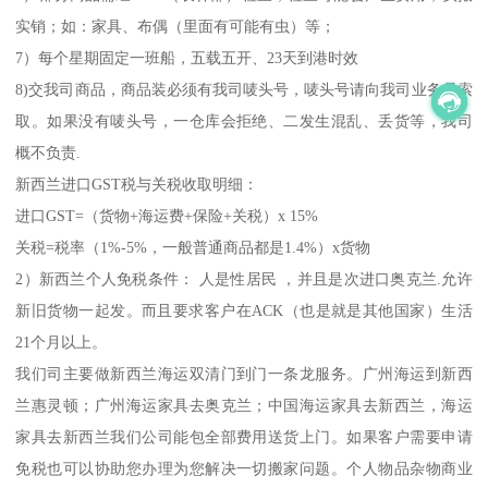
实销；如：家具、布偶（里面有可能有虫）等；
7）每个星期固定一班船，五载五开、23天到港时效
8)交我司商品，商品装必须有我司唛头号，唛头号请向我司业务员索
取。如果没有唛头号，一仓库会拒绝、二发生混乱、丢货等，我司
概不负责.
新西兰进口GST税与关税收取明细：
进口GST=（货物+海运费+保险+关税）x 15%
关税=税率（1%-5%，一般普通商品都是1.4%）x货物
2）新西兰个人免税条件： 人是性居民 ，并且是次进口奥克兰.允许
新旧货物一起发。而且要求客户在ACK（也是就是其他国家）生活
21个月以上。
我们司主要做新西兰海运双清门到门一条龙服务。广州海运到新西
兰惠灵顿；广州海运家具去奥克兰；中国海运家具去新西兰，海运
家具去新西兰我们公司能包全部费用送货上门。如果客户需要申请
免税也可以协助您办理为您解决一切搬家问题。个人物品杂物商业