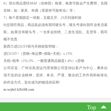
6）部分商品需经MAF（农林部）检查，检查可能会产生费用，实报
实销；如：家具、布偶（里面有可能有虫）等；
7）每个星期固定一班船，五载五开、23天到港时效
8)交我司商品，商品装必须有我司唛头号，唛头号请向我司业务员索
取。如果没有唛头号，一仓库会拒绝、二发生混乱、丢货等，我司
概不负责.
新西兰进口GST税与关税收取明细：
进口GST=（货物+海运费+保险+关税）x 15%
关税=税率（1%-5%，一般普通商品都是1.4%）x货物
公司宗旨：广州乐风货运代理有限公司坚持以客户为中心，秉承自
强不息的企业精神，坚持、务实、严谨、敬业的工作作风和标准化
的作业方式，旨在成为的物流供应商!
m.wrjhrl.b2b168.com
Top