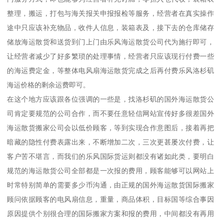
整理，搬运，打包与海关报关申报报检等服务，经营者在真实操作
途中只应该补充物品，收件人信息，装箱表及，接下去的仓库储存
储放海运散货和送货到门上门由乐风海运散货公司代为施行即可，
让经营者减少了好多繁琐的处理事情，经营者只应该现行付费一些
的海运费定金，等整体电风扇海运散货完成之后再付费乐风洛杉矶
海运价格的剩余运费即可。
在这个地方应该跟各位强调的一些是，找洛杉矶的国外海运散货公
司肯定要规范的公司合作，而不要任意轻信网站宣传好多很差国外
海运散货搬家公司会以低价顾客，等到实现合作意图后，接着再把
暗藏的隐性付费表露出来，不断增加二次，三次更甚屡次付费，让
客户苦不堪言，而我们的乐风国际货运则都没有诸如此类，要明白
规范的海运散货公司全部都是一次报的费用，顾客能够可以网站上
时常特别简单的需要多少币沟通，由正规的国外海运散货国际搬家
顾问依据顾客的电风扇信息，重量，商品体积，目标国等综合事因
原因提供个别很合理的国际搬家方案和报的费用，中间都没有再用