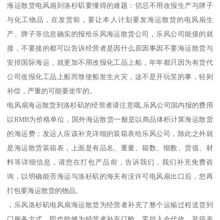
海运散货电风扇到洛杉矶要懂得的难题：切忌不用改报生产与牌子
与化工物品，在发货前，要让本人计划要发海运散货的电风扇生
产、牌子等信息确实的报给乐风海运散货公司，乐风公司能接的就
接，不要接的都可以告诉经营者是因什么原因事因不要海运散货与
安排国际海运，就更加不用改报化工品上船，年年都只因为有货代
公司改报化工品上船而致使船发生火灾，这不是开玩笑的事，轻则
补偿，严重的可能要坐牢的。
电风扇海运散货到洛杉矶的经营者请注意哦,乐风公司国内报的费用
以RMB为价格单位，国外海运散货一般是以商品体积计算海运散货
的海运费；发运人应该补充详细的装箱表给乐风公司，除此之外就
是海运散货装箱表，上面是有品名、重量、箱数、细数、货值、材
料等详细信息，请您在打包产品前，告诉我们，我们补充免费咨
询，以明确能否海运与洛杉矶的海关有没许可电风扇出口后，您再
打包要海运散货的物品。
，乐风洛杉矶电风扇海运散货为经营者补充了整个运输过程送货到
门服务方式，即也能够为经营者补充订舱，零担入仓代收，装箱表