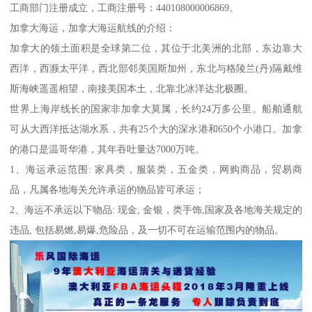
工商部门注册成立，工商注册号：440108000006869。
加拿大海运，加拿大海运航线的介绍：
加拿大的领土面积是全球第二位，其位于北美洲的北部，东边靠大
西洋，西濒太平洋，西北部邻美国斯加州，东北与格陵兰(丹)隔戴维
斯海峡遥遥相望，南接美国本土，北靠北冰洋达北极圈。
世界上海岸线长的国家非加拿大莫属，长约24万多公里。船舶通航
可从大西洋抵达湖水系，共有25个大的深水港和650个小港口。加拿
的港口是温哥华港，其年吞吐量达7000万吨。
1、海运承运范围: 家具类，服装类，五金类，网购商品，贸易商
品，凡属各地海关允许承运的物品皆可承运；
2、海运不承运以下物品: 现金, 金银，类手饰,国家及各地海关规定的
违品, 包括易燃,易爆,危险品，及一切不可在运输范围内的物品。