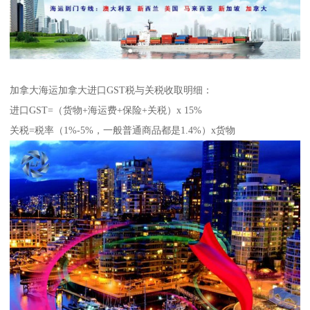
加拿大海运加拿大进口GST税与关税收取明细：
进口GST=（货物+海运费+保险+关税）x 15%
关税=税率（1%-5%，一般普通商品都是1.4%）x货物