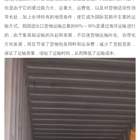
但是由于它的通过能力大、运量大、运费低，以及对货物适应性强
等长处，加上全球特有的地理条件，使它成为国际贸易中主要的运
输方式。我国进出口货物运输总量的80%～90%是通过海洋运输进行
的，由于集装箱运输的兴起和发展，不仅使货物运输向化、合理化
方向发展，而且节省了货物包装用料和运杂费，减少了货损货差，
保证了运输质量，缩短了运输时间，从而降低了运输成本。