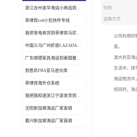
浙江台州金华海运小商品到菲律宾马尼拉怎样收费
时效
运输方式
菲律宾cod小包快件专线
我把发电商货到菲律宾马尼拉独立站海运经验告诉您
公司利用的
中国义乌广州虾皮LAZADA电商货海运菲律宾怎样收费
家。
澳大利亚海
广东顺德家具海运到泰国曼谷需要提供什么资料给海运公司呢
生活中，拼
到悉尼FBA亚马逊仓库
海运物流中
菲律宾海外仓系统
但同时，海
我把我知道浙江宁波发货到菲律宾马尼拉海运流程告诉您
沈阳新加坡海运厂家直销
嘉兴新加坡海运厂家直销