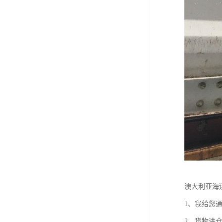
澳大利亚海
1、我给您
2、货物进