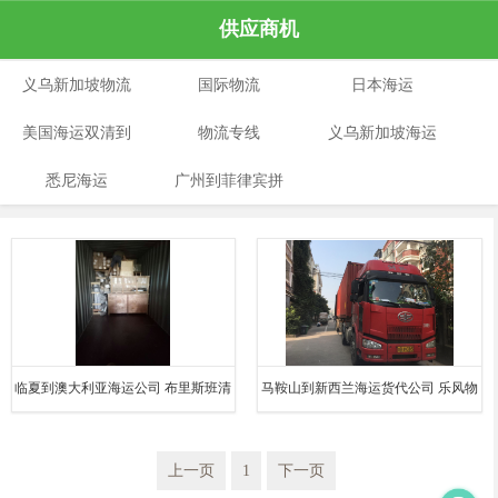
供应商机
义乌新加坡物流
国际物流
日本海运
美国海运双清到
物流专线
义乌新加坡海运
悉尼海运
门
广州到菲律宾拼
专线
箱
临夏到澳大利亚海运公司 布里斯班清
马鞍山到新西兰海运货代公司 乐风物
关公司 25天到港
流 海运双清关门到门
上一页
1
下一页