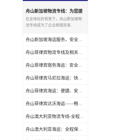
舟山新加坡物流专线：为您提
供高效便捷的国际物流服务
在全球化的背景下，舟山新加坡物
流专线成为了企业跨国贸易..
舟山新加坡海运服务，安全可靠的物流运输解决方案
舟山菲律宾物流专线及相关服务
舟山菲律宾宿务海运：安全快捷的货物运输服务
舟山菲律宾马尼拉海运：快速、安全、便捷的货物运输方式
舟山菲律宾海运：便捷、安全、可靠的海洋货运服务
舟山菲律宾达沃海运——畅达东南亚物流贸易新通道
舟山澳大利亚物流专线-全程服务，快速便捷
舟山澳大利亚海运：全程保障，安全高效的快捷运输服务