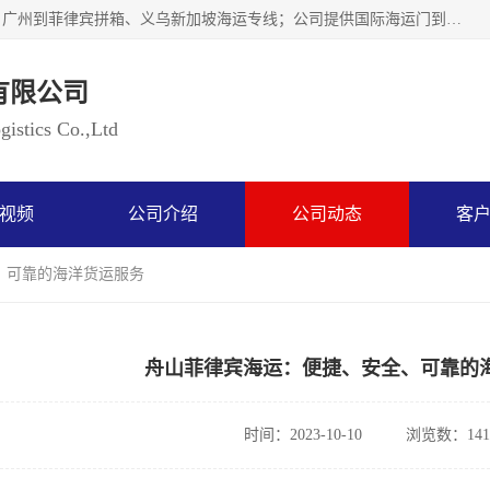
广州乐风国际货运代理有限公司主要从事：义乌新加坡物流、广州到菲律宾拼箱、义乌新加坡海运专线；公司提供国际海运门到门一条龙服务，目前开通的国际海运线路有：澳大利亚国际海运双清到门、美国国际海运双清到门、加拿大国际海运双清到门、新西兰国际海运双清到门等等。以上线路，客户的无论是发小散货拼箱或者包柜发运，我们均可以提供一条龙到门服务，乐风公司有着8年的国际货运到门经验。
有限公司
istics Co.,Ltd
视频
公司介绍
公司动态
客
、可靠的海洋货运服务
舟山菲律宾海运：便捷、安全、可靠的
时间：2023-10-10
浏览数：141